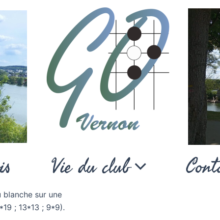
Club de jeu de go de vernon
is
Vie du club
Cont
u blanche sur une
9*19 ; 13*13 ; 9*9).