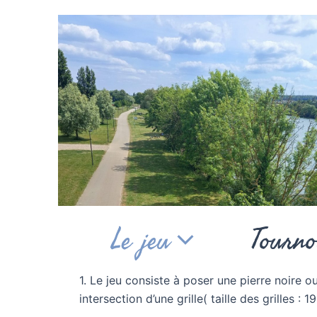
Aller
au
contenu
Le jeu
Tourno
1. Le jeu consiste à poser une pierre noire o
intersection d’une grille( taille des grilles : 1